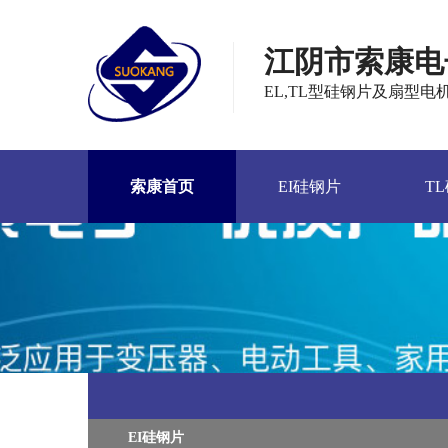
江阴市索康电
EL,TL型硅钢片及扇型
索康首页
EI硅钢片
T
EI硅钢片